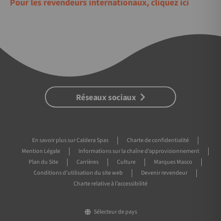
Pour les revendeurs internationaux, cliquez ici
Réseaux sociaux
En savoir plus sur Caldera Spas
Charte de confidentialité
Mention Légale
Informations sur la chaîne d’approvisionnement
Plan du Site
Carrières
Culture
Marques Masco
Conditions d’utilisation du site web
Devenir revendeur
Charte relative à l’accessibilité
Sélecteur de pays